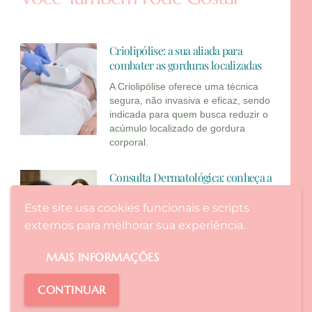
Criolipólise: a sua aliada para
combater as gorduras localizadas
A Criolipólise oferece uma técnica
segura, não invasiva e eficaz, sendo
indicada para quem busca reduzir o
acúmulo localizado de gordura
corporal.
Consulta Dermatológica: conheça a
importância!
Este site usa cookies funcionais e scripts
Visitar periodicamente um
externos para melhorar sua experiência.
dermatologista é essencial para
garantir uma pele saudável e,
consequentemente, a saúde do corpo
MAIS INFORMAÇÕES
todo. Cuidar da pele deve ser
preventivo, por isso, é necessário
CONTINUAR
consultar um dermatologista pelo
menos uma vez ao ano.